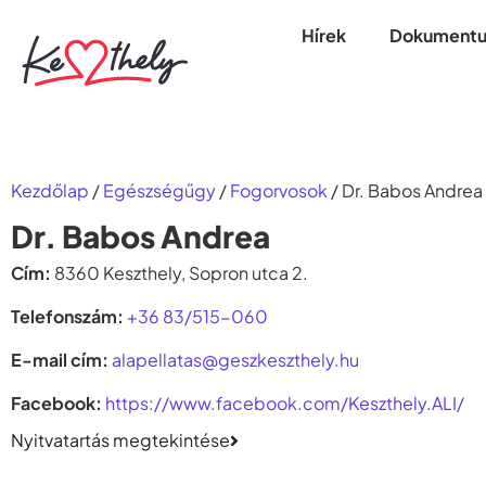
Hírek
Dokumentu
Kezdőlap
/
Egészségűgy
/
Fogorvosok
/
Dr. Babos Andrea
Dr. Babos Andrea
Cím:
8360 Keszthely, Sopron utca 2.
Telefonszám:
+36 83/515-060
E-mail cím:
alapellatas@geszkeszthely.hu
Facebook:
https://www.facebook.com/Keszthely.ALI/
Nyitvatartás megtekintése