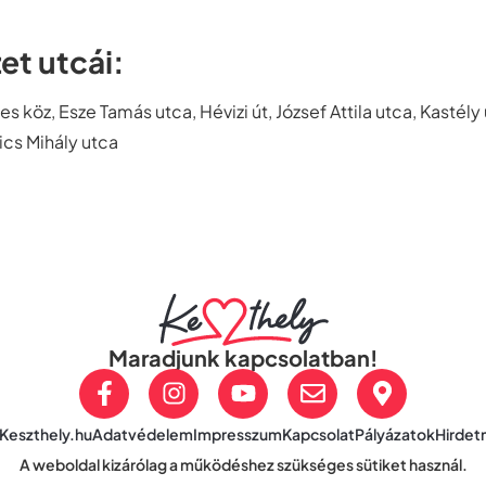
et utcái:
 köz, Esze Tamás utca, Hévizi út, József Attila utca, Kastély
sics Mihály utca
Maradjunk kapcsolatban!
Keszthely.hu
Adatvédelem
Impresszum
Kapcsolat
Pályázatok
Hirde
A weboldal kizárólag a működéshez szükséges sütiket használ.