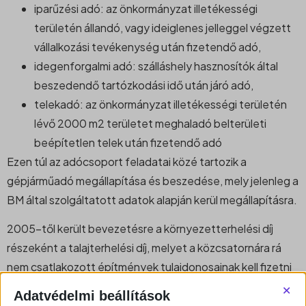
iparűzési adó: az önkormányzat illetékességi
területén állandó, vagy ideiglenes jelleggel végzett
vállalkozási tevékenység után fizetendő adó,
idegenforgalmi adó: szálláshely hasznosítók által
beszedendő tartózkodási idő után járó adó,
telekadó: az önkormányzat illetékességi területén
lévő 2000 m2 területet meghaladó belterületi
beépítetlen telek után fizetendő adó
Ezen túl az adócsoport feladatai közé tartozik a
gépjárműadó megállapítása és beszedése, mely jelenleg a
BM által szolgáltatott adatok alapján kerül megállapításra.
2005-től került bevezetésre a környezetterhelési díj
részeként a talajterhelési díj, melyet a közcsatornára rá
nem csatlakozott építmények tulajdonosainak kell fizetni
×
önadózás formájában. A díjat a következő év március 31-ig
Adatvédelmi beállítások
kell megfizetni, illetve bevallani.