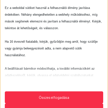
Ez a weboldal sütiket használ a felhasználói élmény javítása
Az I. fokú adóigazgatási eljárásban a korábbi
érdekében. Néhány elengedhetetlen a webhely működéséhez, míg
illetékbélyeggel lerovandó költségek helyett
mások segítenek elemezni és javítani a felhasználói élményt. Kérjük,
bankszámlára kell az illetéket befizetni.
tekintse át lehetőségeit, és válasszon.
Rendeletek:
Ha 16 évesnél fiatalabb, kérjük, győződjön meg arról, hogy szülője
helyi adókról szóló
42/2013. (XI.29.) rendelete
vagy gyámja beleegyezését adta, a nem alapvető sütik
talajterhelési díjról szóló
12/2005. (III.31) rendelet
használatához.
Adó számlák:
A beállításait bármikor módosíthatja, a további információkért az
Építményadó: 11749039-15432711-02440000
adatkezelésről, kérjük, olvassa el adatvédelmi szabályzatunkat.
Kommunális adó: 11749039-15432711-02820000
Beállításait később módosíthatja megváltoztathatja.
Telekadó: 11749039-15432711-02510000
Ne feledje, hogy ha bizonyos típusú sütik, vagy szolgáltatások
Összes elfogadása
Iparűzési adó: 11749039-15432711-03540000
letiltása mellett dönt, az befolyásolhatja a webhely által nyújtott