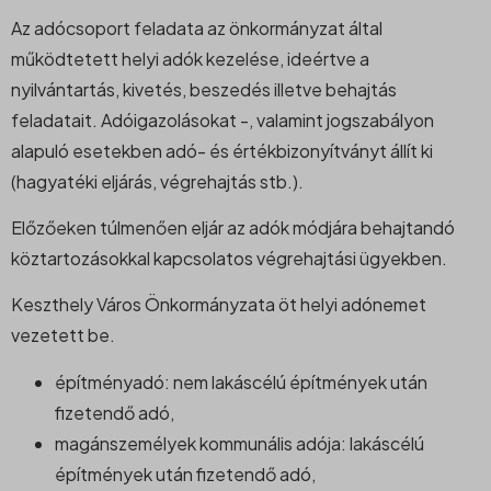
Az adócsoport feladata az önkormányzat által
működtetett helyi adók kezelése, ideértve a
nyilvántartás, kivetés, beszedés illetve behajtás
feladatait. Adóigazolásokat -, valamint jogszabályon
alapuló esetekben adó- és értékbizonyítványt állít ki
(hagyatéki eljárás, végrehajtás stb.).
Előzőeken túlmenően eljár az adók módjára behajtandó
köztartozásokkal kapcsolatos végrehajtási ügyekben.
Keszthely Város Önkormányzata öt helyi adónemet
vezetett be.
építményadó: nem lakáscélú építmények után
fizetendő adó,
magánszemélyek kommunális adója: lakáscélú
építmények után fizetendő adó,