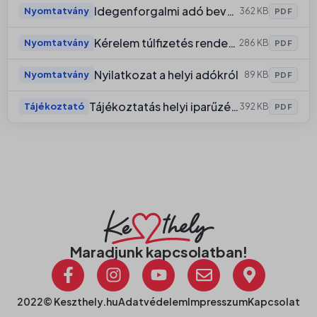
Idegenforgalmi adó bevallás
Nyomtatvány
362 KB
PDF
Kérelem túlfizetés rendezésére
Nyomtatvány
286 KB
PDF
Nyilatkozat a helyi adókról
Nyomtatvány
89 KB
PDF
Tájékoztatás helyi iparűzési adó devizában történő megfizetéséről
Tájékoztató
392 KB
PDF
Maradjunk kapcsolatban!
2022© Keszthely.hu
Adatvédelem
Impresszum
Kapcsolat