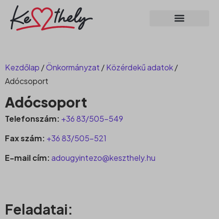
Kezdőlap
/
Önkormányzat
/
Közérdekű adatok
/
Adócsoport
Adócsoport
Telefonszám:
+36 83/505-549
Fax szám:
+36 83/505-521
E-mail cím:
adougyintezo@keszthely.hu
Feladatai: