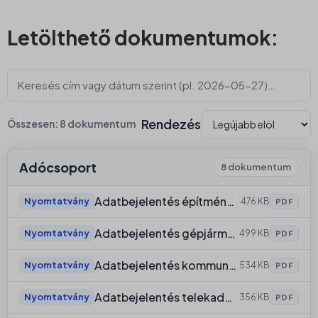
wp-settings-time-*
_gat_gtag_ua_*
Részletek megjelenítése
Letölthető dokumentumok:
onkormanyzat.keszthely.hu
_gid
__gfp_64b
www.onkormanyzat.keszthely.hu
__gfp_cap
bh-consent
Rendezés
Összesen: 8 dokumentum
ssm_au_c
Adócsoport
8 dokumentum
Adatbejelentés építményadóról
Nyomtatvány
476 KB
PDF
Adatbejelentés gépjárműadóról
Nyomtatvány
499 KB
PDF
Adatbejelentés kommunális adóról
Nyomtatvány
534 KB
PDF
Adatbejelentés telekadóról
Nyomtatvány
356 KB
PDF