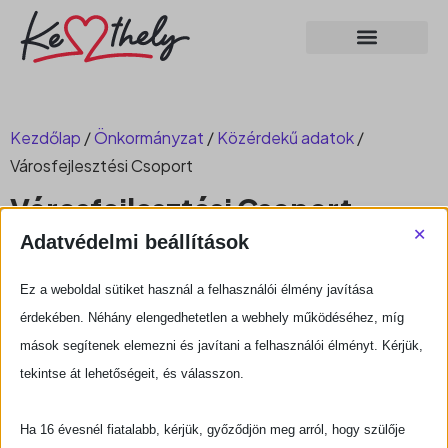
Kezdőlap
/
Önkormányzat
/
Közérdekű adatok
/
Városfejlesztési Csoport
Városfejlesztési Csoport
×
Adatvédelmi beállítások
Telefonszám:
+36 83/505-550
E-mail cím:
varosuzemeltetes@keszthely.hu
Ez a weboldal sütiket használ a felhasználói élmény javítása
érdekében. Néhány elengedhetetlen a webhely működéséhez, míg
mások segítenek elemezni és javítani a felhasználói élményt. Kérjük,
tekintse át lehetőségeit, és válasszon.
A Városfejlesztési Csoport
feladata:
Ha 16 évesnél fiatalabb, kérjük, győződjön meg arról, hogy szülője