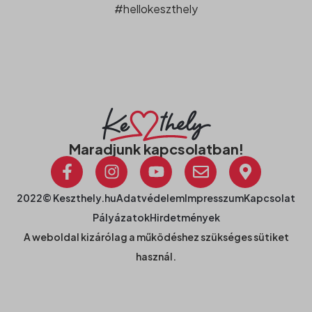
#hellokeszthely
Maradjunk kapcsolatban!
2022© Keszthely.hu
Adatvédelem
Impresszum
Kapcsolat
Pályázatok
Hirdetmények
A weboldal kizárólag a működéshez szükséges sütiket
használ.