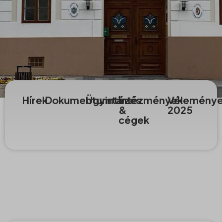
Hírek
Dokumentumtár
Ügyintézés
Intézmények
Vélemény
&
2025
cégek
Hírek