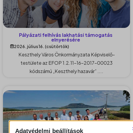
Pályázati felhívás lakhatási támogatás
elnyerésére
2026. július 16. (csütörtök)
Keszthely Város Önkormányzata Képviselő-
testülete az EFOP 1.2.11-16-2017-00023
kódszámú „Keszthely hazavár” ....
Adatvédelmi beállítások