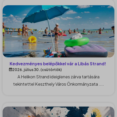
Kedvezményes belépőkkel vár a Libás Strand!
2026. július 30. (csütörtök)
A Helikon Strand ideiglenes zárva tartására
tekintettel Keszthely Város Önkormányzata ....