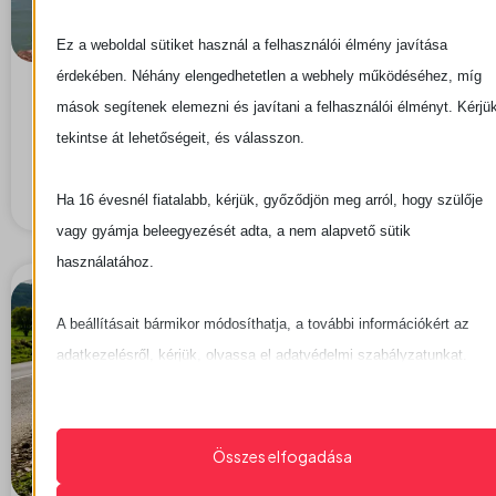
Ez a weboldal sütiket használ a felhasználói élmény javítása
érdekében. Néhány elengedhetetlen a webhely működéséhez, míg
Ismét rangos szakmai elismerésben
részesültek Keszthely strandjai
mások segítenek elemezni és javítani a felhasználói élményt. Kérjük
2026. július 14. (kedd)
tekintse át lehetőségeit, és válasszon.
A Keszthelyi Városi Strand és a Libás Strand ismét
elnyerte ....
Ha 16 évesnél fiatalabb, kérjük, győződjön meg arról, hogy szülője
vagy gyámja beleegyezését adta, a nem alapvető sütik
használatához.
A beállításait bármikor módosíthatja, a további információkért az
adatkezelésről, kérjük, olvassa el adatvédelmi szabályzatunkat.
Beállításait később módosíthatja megváltoztathatja.
Ne feledje, hogy ha bizonyos típusú sütik, vagy szolgáltatások
Összes elfogadása
letiltása mellett dönt, az befolyásolhatja a webhely által nyújtott